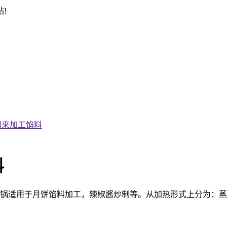
!
用来加工馅料
料
炒锅适用于月饼馅料加工，辣椒酱炒制等。从加热形式上分为：蒸