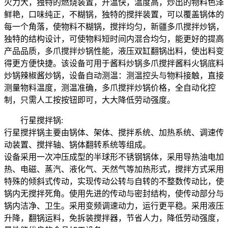
火力大，独特的燃烧装置，升温快，温度高，炒出的物料色泽
鲜艳，口味纯正，不糊锅，独特的搅拌装置，可以覆盖锅体的
每一个角落，使物料不糊锅，搅拌均匀，新疆多爪搅拌炒锅，
独特的结构设计，可使物料短时间内混合均匀，能更好的提高
产品品质，多爪搅拌炒锅性能，液压双缸翻锅出料，使出料变
得更方便快捷。该设备可用于酱料炒锅多爪搅拌酱料火锅底料
炒锅辣椒酱炒锅，设备自动测温：测温控头与物料接触，直接
测量物料温度，测温准确，多爪搅拌炒锅价格，全自动化控
制，只需人工按按钮即可，大大降低劳动强度。
行星搅拌锅:
行星搅拌锅主要由锅体、架体、搅拌系统、加热系统、调速传
动装置、搅拌轴、锅体翻转系统等组成。
设备采用一次冲压成型的半球形不锈钢锅体，采用导热油电加
热、电磁、蒸汽、液化气、天然气等加热形式，搅拌方式采用
特殊的倾斜式传动，实现传动公转与自转的不整数传动比，使
锅内无搅拌死角。使用先进的传动与密封结构，使传动部分与
锅内洁净、卫生。采用变频调速动力，运行更平稳。采用液压
升降，翻锅运料，免拆装搅拌器，节省人力，降低劳动强度，