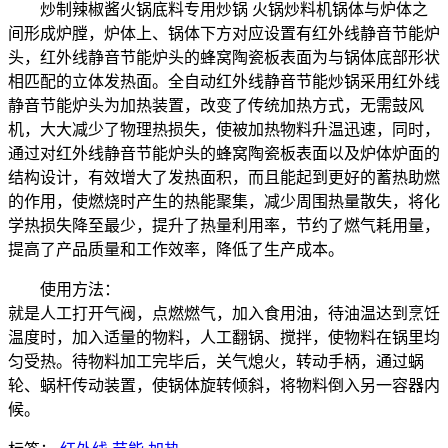
炒制辣椒酱火锅底料专用炒锅 火锅炒料机锅体与炉体之
间形成炉膛，炉体上、锅体下方对应设置有红外线静音节能炉
头，红外线静音节能炉头的蜂窝陶瓷板表面为与锅体底部形状
相匹配的立体发热面。全自动红外线静音节能炒锅采用红外线
静音节能炉头为加热装置，改变了传统加热方式，无需鼓风
机，大大减少了物理热损失，使被加热物料升温迅速，同时，
通过对红外线静音节能炉头的蜂窝陶瓷板表面以及炉体炉面的
结构设计，有效增大了发热面积，而且能起到更好的蓄热助燃
的作用，使燃烧时产生的热能聚集，减少周围热量散失，将化
学热损失降至最少，提升了热量利用率，节约了燃气耗用量，
提高了产品质量和工作效率，降低了生产成本。
使用方法：
就是人工打开气阀，点燃燃气，加入食用油，待油温达到烹饪
温度时，加入适量的物料，人工翻锅、搅拌，使物料在锅里均
匀受热。待物料加工完毕后，关气熄火，转动手柄，通过蜗
轮、蜗杆传动装置，使锅体旋转倾斜，将物料倒入另一容器内
候。