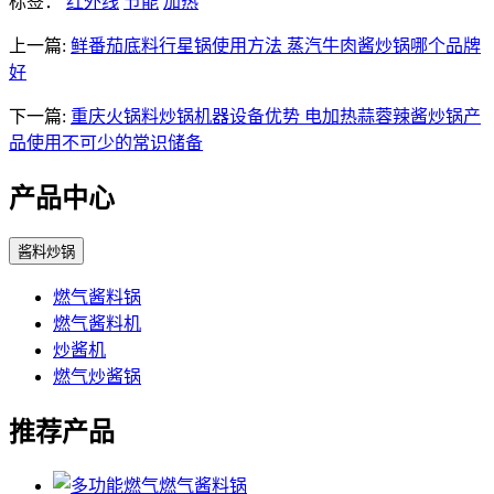
标签：
红外线
节能
加热
上一篇:
鲜番茄底料行星锅使用方法 蒸汽牛肉酱炒锅哪个品牌
好
下一篇:
重庆火锅料炒锅机器设备优势 电加热蒜蓉辣酱炒锅产
品使用不可少的常识储备
产品中心
酱料炒锅
燃气酱料锅
燃气酱料机
炒酱机
燃气炒酱锅
推荐产品