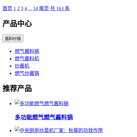
首页
1
2
3
4
...
14
尾页
共 163 条
产品中心
酱料炒锅
燃气酱料锅
燃气酱料机
炒酱机
燃气炒酱锅
推荐产品
多功能燃气燃气酱料锅